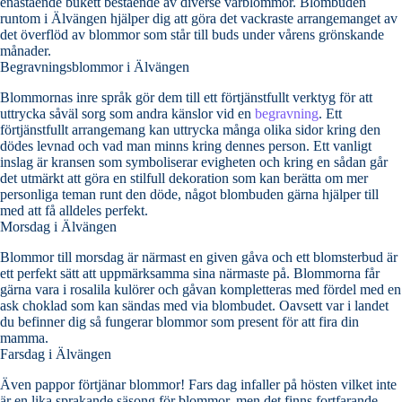
enastående bukett bestående av diverse vårblommor. Blombuden
runtom i Älvängen hjälper dig att göra det vackraste arrangemanget av
det överflöd av blommor som står till buds under vårens grönskande
månader.
Begravningsblommor i Älvängen
Blommornas inre språk gör dem till ett förtjänstfullt verktyg för att
uttrycka såväl sorg som andra känslor vid en
begravning
. Ett
förtjänstfullt arrangemang kan uttrycka många olika sidor kring den
dödes levnad och vad man minns kring dennes person. Ett vanligt
inslag är kransen som symboliserar evigheten och kring en sådan går
det utmärkt att göra en stilfull dekoration som kan berätta om mer
personliga teman runt den döde, något blombuden gärna hjälper till
med att få alldeles perfekt.
Morsdag i Älvängen
Blommor till morsdag är närmast en given gåva och ett blomsterbud är
ett perfekt sätt att uppmärksamma sina närmaste på. Blommorna får
gärna vara i rosalila kulörer och gåvan kompletteras med fördel med en
ask choklad som kan sändas med via blombudet. Oavsett var i landet
du befinner dig så fungerar blommor som present för att fira din
mamma.
Farsdag i Älvängen
Även pappor förtjänar blommor! Fars dag infaller på hösten vilket inte
är en lika sprakande säsong för blommor, men det finns fortfarande