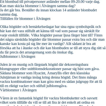
Ett blombud till privatpersoner anländer mellan 09-20.00 varje dag.
Kan man skicka blommor i Älvängen samma dag?
Ja det går bra. Beställer du innan klockan 14 anländer blombudet
samma dag.
Tillfällen för blommor i Älvängen
Olika högtider och bemärkelsedagar har sina egna symbolspråk och
här kan det vara stilfullt att känna till vad som passar sig särskilt för
varje enskilt tillfälle. Vilka högtider passar ljusa färger bäst till? Finns
det några särskilda högtider där blommor passar extra bra och där man
kanske kan kosta på sig lite mer än vanligt? Allt sådant är bra att
försöka att ha i åtanke och där kan blombuden se till att styra dig rätt så
du får precis det arrangemang som du önskar dig.
Julblommor i Älvängen
Julen är en mustig och färgstark högtid där dekoreringsbara
blomgrupper eller snittblomsdekorationer passar sig bäst som gåva.
Sådana blommor som Hyacint, Amaryllis eller den klassiska
Julstjärnan är vanliga inslag kring denna högtid. Det finns många
vackra kombinationer man kan göra med en sådan julgrupp för att få
till en riktigt vacker och stilfull julblomsgåva.
Vårblommor i Älvängen
Våren är en fantastisk högtid för vackra blombuketter och oavsett
vilket sorts tillfälle du vill se till att fira är det enkelt att ordna en