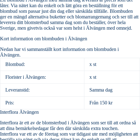
låter. Via nätet kan du enkelt och lätt göra en beställning för ett
blombud som passar just din dag eller särskilda tillfälle. Blombuden
ger en mängd alternativa buketter och blomarrangemang och ser till att
leverera ditt blomsterbud samma dag som du beställer, över hela
Sverige, men givetvis också var som helst i Älvängen med omnejd.
Kort information om blombuden i Älvängen
Nedan har vi sammanställt kort information om blombuden i
Älvängen.
Blombud:
x st
Florister i Älvängen:
x st
Leveranstid:
Samma dag
Pris:
Från 150 kr
Interflora Älvängen
Interflora är ett av de blomsterbud i Älvängen som ser till att ordna så
att dina bemärkelsedagar får den där särskilda extra touchen.
Interflora var ett av de företag som var tidigast ute med möjligheten att
beställa via nätet och via deras tjänst kan du enkelt se till att