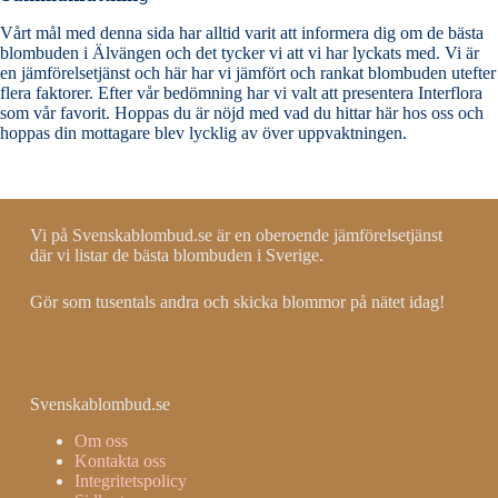
Vårt mål med denna sida har alltid varit att informera dig om de bästa
blombuden i Älvängen och det tycker vi att vi har lyckats med. Vi är
en jämförelsetjänst och här har vi jämfört och rankat blombuden utefter
flera faktorer. Efter vår bedömning har vi valt att presentera Interflora
som vår favorit. Hoppas du är nöjd med vad du hittar här hos oss och
hoppas din mottagare blev lycklig av över uppvaktningen.
Vi på Svenskablombud.se är en oberoende jämförelsetjänst
där vi listar de bästa blombuden i Sverige.
Gör som tusentals andra och skicka blommor på nätet idag!
Svenskablombud.se
Om oss
Kontakta oss
Integritetspolicy