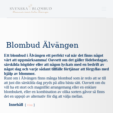
S
k
i
p
t
o
c
o
n
Blombud Älvängen
t
e
n
Ett blombud i Älvängen ett perfekt val när det finns något
t
värt att uppmärksamma! Oavsett om det gäller födelsedagar,
särskilda högtider eller att någon lyckats med en bedrift av
något slag och varje sådant tillfälle förtjänar att förgyllas med
hjälp av blommor.
Runt om i Älvängen finns många blombud som är redo att se till
att just din särskilda dag pryds på allra bästa sätt. Oavsett om du
vill ha ett stort och magnifikt arrangemang eller en enklare
blombukett, eller en kombination av olika sorters gåvor så finns
det en uppsjö av alternativ för dig att välja mellan.
Innehåll
visa