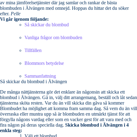
av mina jämförelsetjänster där jag samlar och rankar de bästa
blombuden i Älvängen med omnejd. Hoppas du hittar det du söker
efter.
Pelle
Vi går igenom följande:
Så skickar du blombud
Vanliga frågor om blombuden
Tillfällen
Blommors betydelse
Sammanfattning
Så skickar du blombud i Älvängen
De många nättjänsterna gör det enklare än någonsin att skicka ett
blombud i Älvängen. Gå in, välj ditt arrangemang, beställ och låt sedan
tjänsterna sköta resten. Var du än vill skicka din gåva så kommer
Blombudet ha möjlighet att komma fram samma dag. Så vem du än vill
överraska eller muntra upp så är blombuden en utmärkt tjänst för att
förgylla någons vardag eller som en vacker gest för att vara med och
fira någon på deras speciella dag.
Skicka blombud i Älvängen i 4
enkla steg:
Välj ett blombud