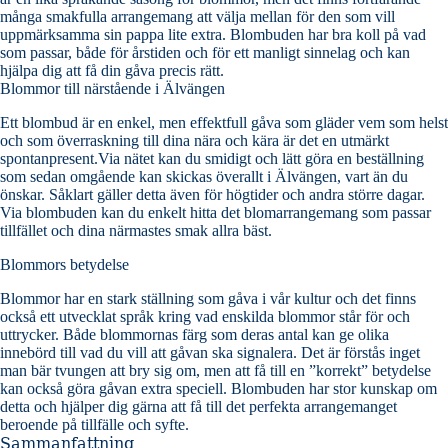
många smakfulla arrangemang att välja mellan för den som vill
uppmärksamma sin pappa lite extra. Blombuden har bra koll på vad
som passar, både för årstiden och för ett manligt sinnelag och kan
hjälpa dig att få din gåva precis rätt.
Blommor till närstående i Älvängen
Ett blombud är en enkel, men effektfull gåva som gläder vem som helst
och som överraskning till dina nära och kära är det en utmärkt
spontanpresent.Via nätet kan du smidigt och lätt göra en beställning
som sedan omgående kan skickas överallt i Älvängen, vart än du
önskar. Såklart gäller detta även för högtider och andra större dagar.
Via blombuden kan du enkelt hitta det blomarrangemang som passar
tillfället och dina närmastes smak allra bäst.
Blommors betydelse
Blommor har en stark ställning som gåva i vår kultur och det finns
också ett utvecklat språk kring vad enskilda blommor står för och
uttrycker. Både blommornas färg som deras antal kan ge olika
innebörd till vad du vill att gåvan ska signalera. Det är förstås inget
man bär tvungen att bry sig om, men att få till en ”korrekt” betydelse
kan också göra gåvan extra speciell. Blombuden har stor kunskap om
detta och hjälper dig gärna att få till det perfekta arrangemanget
beroende på tillfälle och syfte.
Sammanfattning