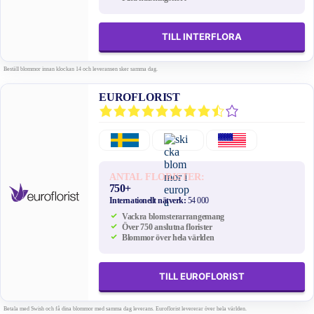
TILL INTERFLORA
Beställ blommor innan klockan 14 och leveransen sker samma dag.
EUROFLORIST
ANTAL FLORISTER:
750+
Internationellt nätverk:
54 000
Vackra blomsterarrangemang
Över 750 anslutna florister
Blommor över hela världen
TILL EUROFLORIST
Betala med Swish och få dina blommor med samma dag leverans. Euroflorist levererar över hela världen.