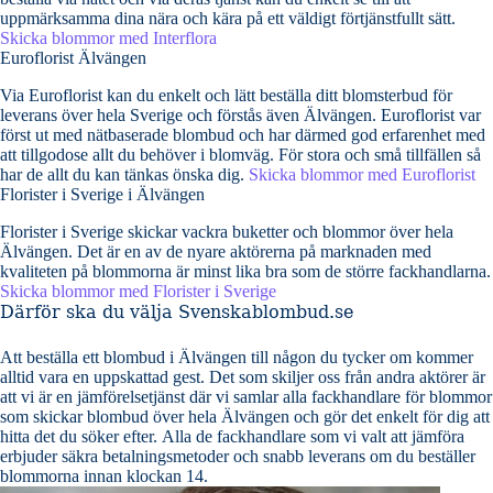
uppmärksamma dina nära och kära på ett väldigt förtjänstfullt sätt.
Skicka blommor med Interflora
Euroflorist Älvängen
Via Euroflorist kan du enkelt och lätt beställa ditt blomsterbud för
leverans över hela Sverige och förstås även Älvängen. Euroflorist var
först ut med nätbaserade blombud och har därmed god erfarenhet med
att tillgodose allt du behöver i blomväg. För stora och små tillfällen så
har de allt du kan tänkas önska dig.
Skicka blommor med Euroflorist
Florister i Sverige i Älvängen
Florister i Sverige skickar vackra buketter och blommor över hela
Älvängen. Det är en av de nyare aktörerna på marknaden med
kvaliteten på blommorna är minst lika bra som de större fackhandlarna.
Skicka blommor med Florister i Sverige
Därför ska du välja Svenskablombud.se
Att beställa ett blombud i Älvängen till någon du tycker om kommer
alltid vara en uppskattad gest. Det som skiljer oss från andra aktörer är
att vi är en jämförelsetjänst där vi samlar alla fackhandlare för blommor
som skickar blombud över hela Älvängen och gör det enkelt för dig att
hitta det du söker efter. Alla de fackhandlare som vi valt att jämföra
erbjuder säkra betalningsmetoder och snabb leverans om du beställer
blommorna innan klockan 14.