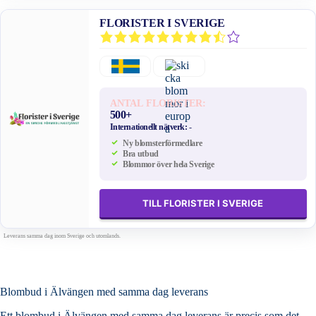
FLORISTER I SVERIGE
ANTAL FLORISTER:
500+
Internationellt nätverk:
-
Ny blomsterförmedlare
Bra utbud
Blommor över hela Sverige
TILL FLORISTER I SVERIGE
Leverans samma dag inom Sverige och utomlands.
Blombud i Älvängen med samma dag leverans
Ett blombud i Älvängen med samma dag leverans är precis som det