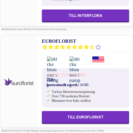
TILL INTERFLORA
Beställ blommor innan klockan 14 och leveransen sker samma dag.
EUROFLORIST
ANTAL FLORISTER:
750+
Internationellt nätverk:
54 000
Vackra blomsterarrangemang
Över 750 anslutna florister
Blommor över hela världen
TILL EUROFLORIST
Betala med Swish och få dina blommor med samma dag leverans. Euroflorist levererar över hela världen.