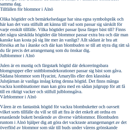
samma dag.
Tillfällen för blommor i Alnö
Olika högtider och bemärkelsedagar har sina egna symbolspråk och
här kan det vara stilfullt att känna till vad som passar sig särskilt för
varje enskilt tillfälle. Vilka högtider passar ljusa färger bäst till? Finns
det några särskilda högtider där blommor passar extra bra och där man
kanske kan kosta på sig lite mer än vanligt? Allt sådant är bra att
försöka att ha i åtanke och där kan blombuden se till att styra dig rätt så
du får precis det arrangemang som du önskar dig.
Julblommor i Alnö
Julen är en mustig och färgstark högtid där dekoreringsbara
blomgrupper eller snittblomsdekorationer passar sig bäst som gåva.
Sådana blommor som Hyacint, Amaryllis eller den klassiska
Julstjärnan är vanliga inslag kring denna högtid. Det finns många
vackra kombinationer man kan göra med en sådan julgrupp för att få
till en riktigt vacker och stilfull julblomsgåva.
Vårblommor i Alnö
Våren är en fantastisk högtid för vackra blombuketter och oavsett
vilket sorts tillfälle du vill se till att fira är det enkelt att ordna en
enastående bukett bestående av diverse vårblommor. Blombuden
runtom i Alnö hjälper dig att göra det vackraste arrangemanget av det
överflöd av blommor som står till buds under vårens grönskande