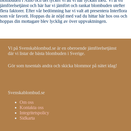
blombuden i Alnö och det tycker vi att vi har lyckats med. Vi är en
jämförelsetjänst och här har vi jämfört och rankat blombuden utefter
flera faktorer. Efter vår bedömning har vi valt att presentera Interflora
som vår favorit. Hoppas du är nöjd med vad du hittar här hos oss och
hoppas din mottagare blev lycklig av över uppvaktningen.
Vi på Svenskablombud.se är en oberoende jämförelsetjänst
där vi listar de bästa blombuden i Sverige.
Gör som tusentals andra och skicka blommor på nätet idag!
Svenskablombud.se
Om oss
Kontakta oss
Integritetspolicy
Sidkarta