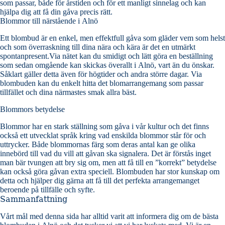
som passar, både för årstiden och för ett manligt sinnelag och kan
hjälpa dig att få din gåva precis rätt.
Blommor till närstående i Alnö
Ett blombud är en enkel, men effektfull gåva som gläder vem som helst
och som överraskning till dina nära och kära är det en utmärkt
spontanpresent.Via nätet kan du smidigt och lätt göra en beställning
som sedan omgående kan skickas överallt i Alnö, vart än du önskar.
Såklart gäller detta även för högtider och andra större dagar. Via
blombuden kan du enkelt hitta det blomarrangemang som passar
tillfället och dina närmastes smak allra bäst.
Blommors betydelse
Blommor har en stark ställning som gåva i vår kultur och det finns
också ett utvecklat språk kring vad enskilda blommor står för och
uttrycker. Både blommornas färg som deras antal kan ge olika
innebörd till vad du vill att gåvan ska signalera. Det är förstås inget
man bär tvungen att bry sig om, men att få till en ”korrekt” betydelse
kan också göra gåvan extra speciell. Blombuden har stor kunskap om
detta och hjälper dig gärna att få till det perfekta arrangemanget
beroende på tillfälle och syfte.
Sammanfattning
Vårt mål med denna sida har alltid varit att informera dig om de bästa