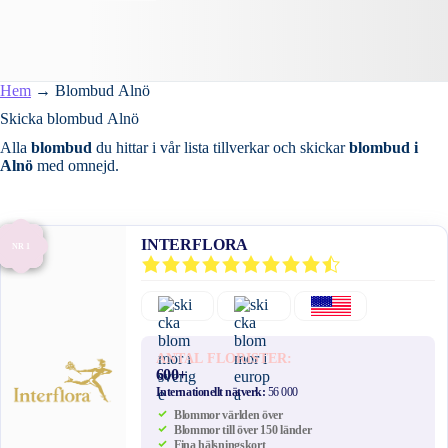
Hem
→
Blombud Alnö
Skicka blombud Alnö
Alla
blombud
du hittar i vår lista tillverkar och skickar
blombud i
Alnö
med omnejd.
INTERFLORA
NR 1
ANTAL FLORISTER:
600+
Internationellt nätverk:
56 000
Blommor världen över
Blommor till över 150 länder
Fina hälsningskort