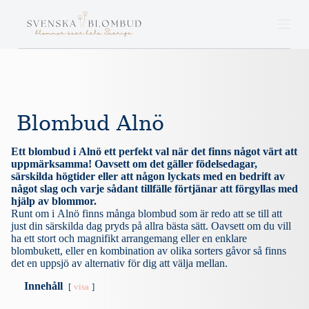
S
k
i
p
t
o
c
o
n
Blombud Alnö
t
e
n
Ett blombud i Alnö ett perfekt val när det finns något värt att
t
uppmärksamma! Oavsett om det gäller födelsedagar,
särskilda högtider eller att någon lyckats med en bedrift av
något slag och varje sådant tillfälle förtjänar att förgyllas med
hjälp av blommor.
Runt om i Alnö finns många blombud som är redo att se till att
just din särskilda dag pryds på allra bästa sätt. Oavsett om du vill
ha ett stort och magnifikt arrangemang eller en enklare
blombukett, eller en kombination av olika sorters gåvor så finns
det en uppsjö av alternativ för dig att välja mellan.
Innehåll
visa