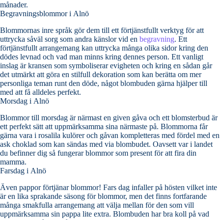
månader.
Begravningsblommor i Alnö
Blommornas inre språk gör dem till ett förtjänstfullt verktyg för att
uttrycka såväl sorg som andra känslor vid en
begravning
. Ett
förtjänstfullt arrangemang kan uttrycka många olika sidor kring den
dödes levnad och vad man minns kring dennes person. Ett vanligt
inslag är kransen som symboliserar evigheten och kring en sådan går
det utmärkt att göra en stilfull dekoration som kan berätta om mer
personliga teman runt den döde, något blombuden gärna hjälper till
med att få alldeles perfekt.
Morsdag i Alnö
Blommor till morsdag är närmast en given gåva och ett blomsterbud är
ett perfekt sätt att uppmärksamma sina närmaste på. Blommorna får
gärna vara i rosalila kulörer och gåvan kompletteras med fördel med en
ask choklad som kan sändas med via blombudet. Oavsett var i landet
du befinner dig så fungerar blommor som present för att fira din
mamma.
Farsdag i Alnö
Även pappor förtjänar blommor! Fars dag infaller på hösten vilket inte
är en lika sprakande säsong för blommor, men det finns fortfarande
många smakfulla arrangemang att välja mellan för den som vill
uppmärksamma sin pappa lite extra. Blombuden har bra koll på vad