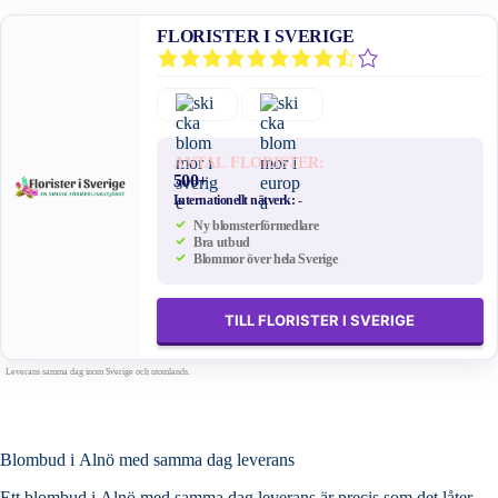
FLORISTER I SVERIGE
ANTAL FLORISTER:
500+
Internationellt nätverk:
-
Ny blomsterförmedlare
Bra utbud
Blommor över hela Sverige
TILL FLORISTER I SVERIGE
Leverans samma dag inom Sverige och utomlands.
Blombud i Alnö med samma dag leverans
Ett blombud i Alnö med samma dag leverans är precis som det låter.