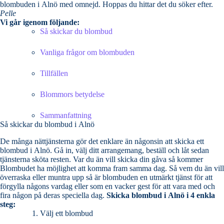
blombuden i Alnö med omnejd. Hoppas du hittar det du söker efter.
Pelle
Vi går igenom följande:
Så skickar du blombud
Vanliga frågor om blombuden
Tillfällen
Blommors betydelse
Sammanfattning
Så skickar du blombud i Alnö
De många nättjänsterna gör det enklare än någonsin att skicka ett
blombud i Alnö. Gå in, välj ditt arrangemang, beställ och låt sedan
tjänsterna sköta resten. Var du än vill skicka din gåva så kommer
Blombudet ha möjlighet att komma fram samma dag. Så vem du än vill
överraska eller muntra upp så är blombuden en utmärkt tjänst för att
förgylla någons vardag eller som en vacker gest för att vara med och
fira någon på deras speciella dag.
Skicka blombud i Alnö i 4 enkla
steg:
Välj ett blombud