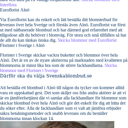
Interflora
Euroflorist Alnö
Via Euroflorist kan du enkelt och lätt beställa ditt blomsterbud för
leverans över hela Sverige och förstås även Alnö. Euroflorist var först
ut med nätbaserade blombud och har därmed god erfarenhet med att
tillgodose allt du behöver i blomväg. För stora och små tillfällen så har
de allt du kan tänkas önska dig.
Skicka blommor med Euroflorist
Florister i Sverige i Alnö
Florister i Sverige skickar vackra buketter och blommor över hela
Alnö. Det är en av de nyare aktörerna på marknaden med kvaliteten på
blommorna är minst lika bra som de större fackhandlarna.
Skicka
blommor med Florister i Sverige
Därför ska du välja Svenskablombud.se
Att beställa ett blombud i Alnö till någon du tycker om kommer alltid
vara en uppskattad gest. Det som skiljer oss från andra aktörer är att vi
är en jämförelsetjänst där vi samlar alla fackhandlare för blommor som
skickar blombud över hela Alnö och gör det enkelt för dig att hitta det
du söker efter. Alla de fackhandlare som vi valt att jämföra erbjuder
säkra betalningsmetoder och snabb leverans om du beställer
blommorna innan klockan 14.