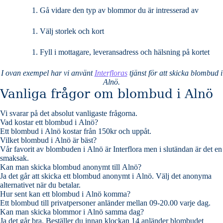
Gå vidare den typ av blommor du är intresserad av
Välj storlek och kort
Fyll i mottagare, leveransadress och hälsning på kortet
I ovan exempel har vi använt
Interfloras
tjänst för att skicka blombud i
Alnö.
Vanliga frågor om blombud i Alnö
Vi svarar på det absolut vanligaste frågorna
.
Vad kostar ett blombud i Alnö?
Ett blombud i Alnö kostar från 150kr och uppåt.
Vilket blombud i Alnö är bäst?
Vår favorit av blombuden i Alnö är Interflora men i slutändan är det en
smaksak.
Kan man skicka blombud anonymt till Alnö?
Ja det går att skicka ett blombud anonymt i Alnö. Välj det anonyma
alternativet när du betalar.
Hur sent kan ett blombud i Alnö komma?
Ett blombud till privatpersoner anländer mellan 09-20.00 varje dag.
Kan man skicka blommor i Alnö samma dag?
Ja det går bra. Beställer du innan klockan 14 anländer blombudet