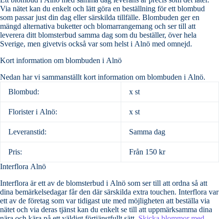
Via nätet kan du enkelt och lätt göra en beställning för ett blombud
som passar just din dag eller särskilda tillfälle. Blombuden ger en
mängd alternativa buketter och blomarrangemang och ser till att
leverera ditt blomsterbud samma dag som du beställer, över hela
Sverige, men givetvis också var som helst i Alnö med omnejd.
Kort information om blombuden i Alnö
Nedan har vi sammanställt kort information om blombuden i Alnö.
Blombud:
x st
Florister i Alnö:
x st
Leveranstid:
Samma dag
Pris:
Från 150 kr
Interflora Alnö
Interflora är ett av de blomsterbud i Alnö som ser till att ordna så att
dina bemärkelsedagar får den där särskilda extra touchen. Interflora var
ett av de företag som var tidigast ute med möjligheten att beställa via
nätet och via deras tjänst kan du enkelt se till att uppmärksamma dina
nära och kära på ett väldigt förtjänstfullt sätt.
Skicka blommor med